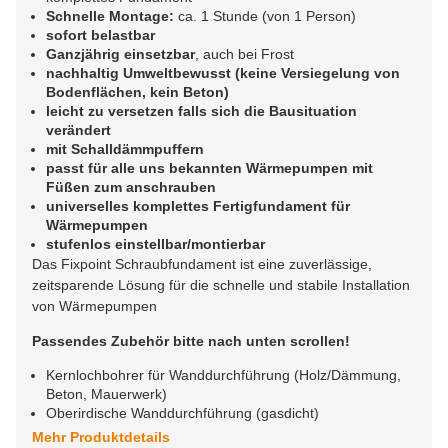
Schnelle Montage:
ca. 1 Stunde (von 1 Person)
sofort belastbar
Ganzjährig einsetzbar
, auch bei Frost
nachhaltig Umweltbewusst (keine Versiegelung von
Bodenflächen, kein Beton)
leicht zu versetzen falls sich die Bausituation
verändert
mit Schalldämmpuffern
passt für alle uns bekannten Wärmepumpen mit
Füßen zum anschrauben
universelles komplettes Fertigfundament für
Wärmepumpen
stufenlos einstellbar/montierbar
Das Fixpoint Schraubfundament ist eine zuverlässige,
zeitsparende Lösung für die schnelle und stabile Installation
von Wärmepumpen
Passendes Zubehör bitte nach unten scrollen!
Kernlochbohrer für Wanddurchführung (Holz/Dämmung,
Beton, Mauerwerk)
Oberirdische Wanddurchführung (gasdicht)
Mehr Produktdetails