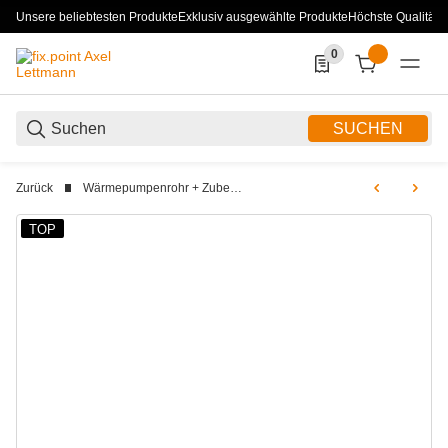
Unsere beliebtesten Produkte
Exklusiv ausgewählte Produkte
Höchste Qualität
0
0 Produkte in der List
SUCHEN
Zurück
Wärmepumpenrohr + Zubehör
TOP