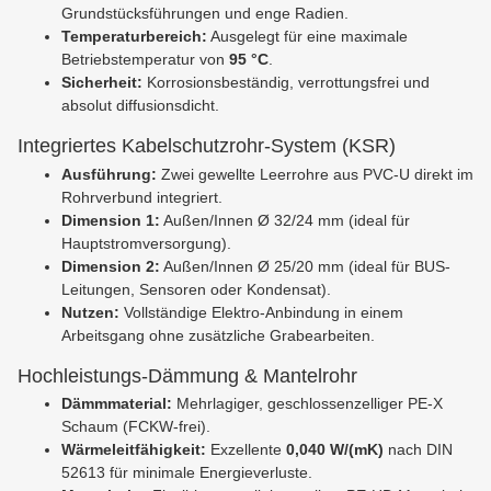
Grundstücksführungen und enge Radien.
Temperaturbereich:
Ausgelegt für eine maximale
Betriebstemperatur von
95 °C
.
Sicherheit:
Korrosionsbeständig, verrottungsfrei und
absolut diffusionsdicht.
Integriertes Kabelschutzrohr-System (KSR)
Ausführung:
Zwei gewellte Leerrohre aus PVC-U direkt im
Rohrverbund integriert.
Dimension 1:
Außen/Innen Ø 32/24 mm (ideal für
Hauptstromversorgung).
Dimension 2:
Außen/Innen Ø 25/20 mm (ideal für BUS-
Leitungen, Sensoren oder Kondensat).
Nutzen:
Vollständige Elektro-Anbindung in einem
Arbeitsgang ohne zusätzliche Grabearbeiten.
Hochleistungs-Dämmung & Mantelrohr
Dämmmaterial:
Mehrlagiger, geschlossenzelliger PE-X
Schaum (FCKW-frei).
Wärmeleitfähigkeit:
Exzellente
0,040 W/(mK)
nach DIN
52613 für minimale Energieverluste.