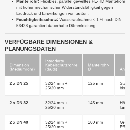
Mantelrohr:
Flexibles, parallel gewelltes PE-HD Mantelrohr
mit hoher mechanischer Widerstandsfähigkeit gegen
Erddruck und Einwirkungen von außen.
Feuchtigkeitsschutz:
Wasseraufnahme < 1 % nach DIN
53428 garantiert dauerhafte Dämmleistung.
VERFÜGBARE DIMENSIONEN &
PLANUNGSDATEN
Integrierte
Dimension
Kabelschutzrohre
Mantelrohr-
(Mediumrohr)
(da/di)
Ø
Anwe
2 x DN 25
32/24 mm +
125 mm
Stand
25/20 mm
bis c
2 x DN 32
32/24 mm +
145 mm
Höhe
25/20 mm
lang
2 x DN 40
32/24 mm +
160 mm
Groß
25/20 mm
Effiz