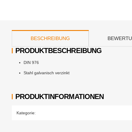
weitere Registerkarten anzeigen
BESCHREIBUNG
BEWERT
PRODUKTBESCHREIBUNG
DIN 976
Stahl galvanisch verzinkt
PRODUKTINFORMATIONEN
Produkteigenschaft
Wert
Kategorie: