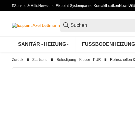
Uns
Service & Hilfe
Newsletter
Fixpoint-Systempartner
Kontakt
Lexikon
News
SANITÄR - HEIZUNG
FUSSBODENHEIZUNG
Zurück
Startseite
Befestigung - Kleber - PUR
Rohrschellen 