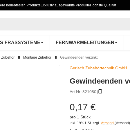
ere beliebtesten Produkte
Exklusiv ausgewählte Produkte
Höchste Qualität
S-FRÄSSYSTEME
FERNWÄRMELEITUNGEN
& Zubehör
Montage Zubehör
Gewindeenden verzinkt
Gerlach Zubehörtechnik GmbH
Gewindeenden ve
Art.Nr.:
321080
0,17 €
pro 1 Stück
inkl. 19% USt.
zzgl.
Versand
(Versand)