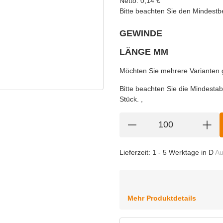
Netto:
0,14
€
Bitte beachten Sie den Mindestb
GEWINDE
wählen
Bitte wählen Sie eine Variation.
LÄNGE MM
wählen
Bitte wählen Sie eine Variation.
Möchten Sie mehrere Varianten gl
Bitte beachten Sie die Mindest
Stück.
Lieferzeit:
1 - 5 Werktage in D
Au
Mehr Produktdetails