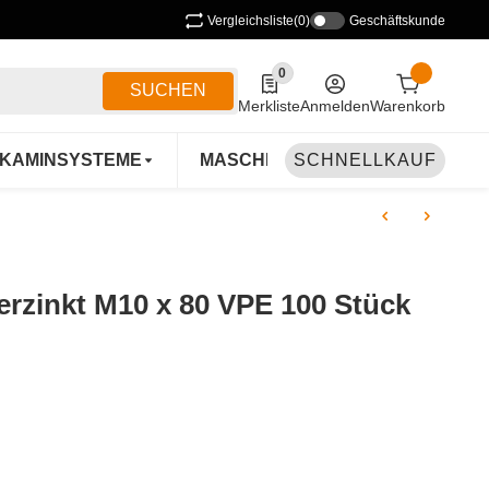
Vergleichsliste
(0)
Geschäftskunde
0
0 Produkte in der Liste
SUCHEN
Merkliste
Anmelden
Warenkorb
KAMINSYSTEME
MASCHINEN & ZUBEHÖR
SCHNELLKAUF
B
rzinkt M10 x 80 VPE 100 Stück