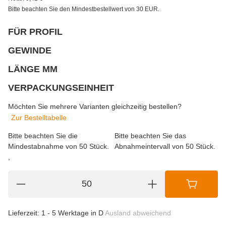
Bitte beachten Sie den Mindestbestellwert von 30 EUR.
FÜR PROFIL
wählen
Bitte wählen Sie eine Variation.
GEWINDE
wählen
Bitte wählen Sie eine Variation.
LÄNGE MM
wählen
Bitte wählen Sie eine Variation.
VERPACKUNGSEINHEIT
wählen
Bitte wählen Sie eine Variation.
Möchten Sie mehrere Varianten gleichzeitig bestellen?
Zur Bestelltabelle
Bitte beachten Sie die
Bitte beachten Sie das
Mindestabnahme von 50 Stück.
Abnahmeintervall von 50 Stück.
Lieferzeit:
1 - 5 Werktage in D
Ausland abweichend