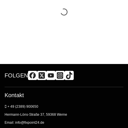
FOLGEN
Kontakt
+ 49 (2389) 900650
Hermann-Löns-Straße 37, 59368 Werne
Email:
info@fixpoint24.de