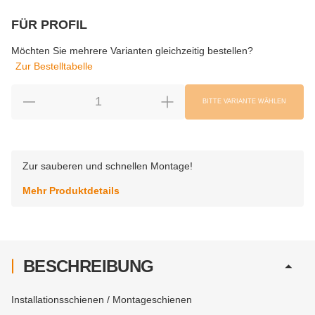
FÜR PROFIL
wählen
Bitte wählen Sie eine Variation.
Möchten Sie mehrere Varianten gleichzeitig bestellen?
Zur Bestelltabelle
BITTE VARIANTE WÄHLEN
Zur sauberen und schnellen Montage!
Mehr Produktdetails
BESCHREIBUNG
Installationsschienen / Montageschienen