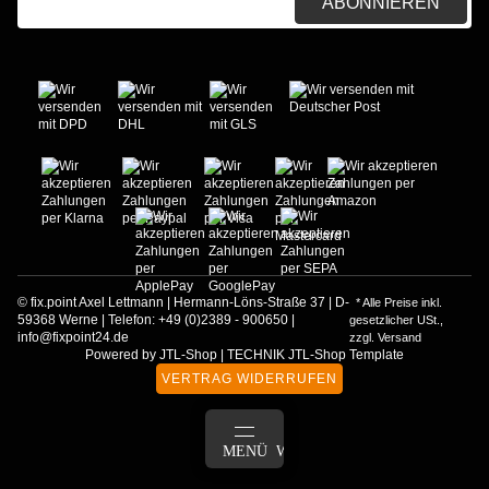
ABONNIEREN
© fix.point Axel Lettmann | Hermann-Löns-Straße 37 | D-
* Alle Preise inkl.
59368 Werne | Telefon: +49 (0)2389 - 900650 |
gesetzlicher USt.,
info@fixpoint24.de
zzgl.
Versand
Powered by
JTL-Shop
|
TECHNIK JTL-Shop Template
VERTRAG WIDERRUFEN
ANMELDEN
MENÜ
WARENKORB