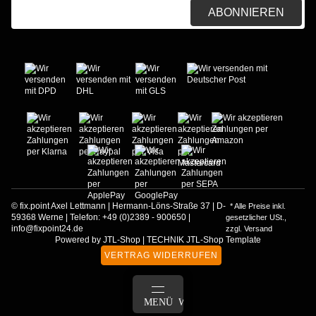
E-Mail-Adresse
ABONNIEREN
© fix.point Axel Lettmann | Hermann-Löns-Straße 37 | D-
* Alle Preise inkl.
59368 Werne | Telefon: +49 (0)2389 - 900650 |
gesetzlicher USt.,
info@fixpoint24.de
zzgl.
Versand
Powered by
JTL-Shop
|
TECHNIK JTL-Shop Template
VERTRAG WIDERRUFEN
ANMELDEN
MENÜ
WARENKORB