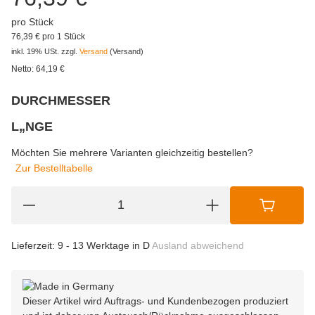
pro Stück
76,39 € pro 1 Stück
inkl. 19% USt.
zzgl.
Versand
(Versand)
Netto:
64,19
€
DURCHMESSER
wählen
Bitte wählen Sie eine Variation.
L„NGE
wählen
Bitte wählen Sie eine Variation.
Möchten Sie mehrere Varianten gleichzeitig bestellen?
Zur Bestelltabelle
Lieferzeit:
9 - 13 Werktage in D
Ausland abweichend
Dieser Artikel wird Auftrags- und Kundenbezogen produziert