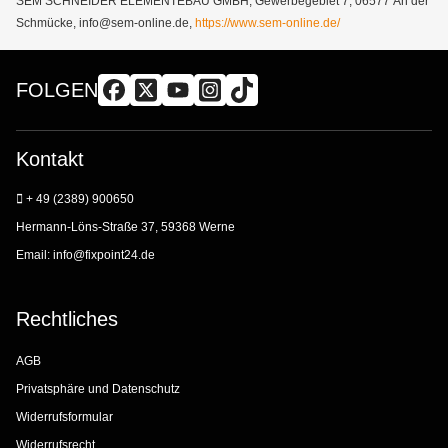
SEM SCHNEIDER ELEMENTEBAU GMBH, Gewerbegebiet 7, 06577 An der
Schmücke, info@sem-online.de,
https://www.sem-online.de/
FOLGEN
Kontakt
+ 49 (2389) 900650
Hermann-Löns-Straße 37, 59368 Werne
Email:
info@fixpoint24.de
Rechtliches
AGB
Privatsphäre und Datenschutz
Widerrufsformular
Widerrufsrecht