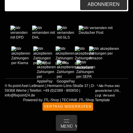
ABONNIEREN
© fix.point Axel Lettmann | Hermann-Löns-Straße 37 | D-
* Alle Preise inkl.
59368 Werne | Telefon: +49 (0)2389 - 900650 |
gesetzlicher USt.,
info@fixpoint24.de
zzgl.
Versand
Powered by
JTL-Shop
|
TECHNIK JTL-Shop Template
VERTRAG WIDERRUFEN
ANMELDEN
MENÜ
WARENKORB