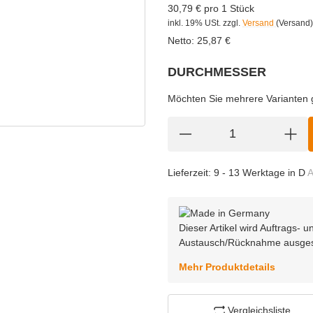
30,79 € pro 1 Stück
inkl. 19% USt.
zzgl.
Versand
(Versand)
Netto:
25,87
€
DURCHMESSER
wählen
Bitte wählen Sie eine Variation.
Möchten Sie mehrere Varianten gl
Lieferzeit:
9 - 13 Werktage in D
A
Dieser Artikel wird Auftrags-
Austausch/Rücknahme ausge
Mehr Produktdetails
Vergleichsliste