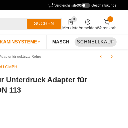
Vergleichsliste
(0)
Geschäftskunde
0
0 Produkte in der Liste
SUCHEN
Merkliste
Anmelden
Warenkorb
KAMINSYSTEME
MASCHINEN & ZUBEHÖR
SCHNELLKAUF
B
dapter für gekürzte Rohre
AU GMBH
 Unterdruck Adapter für
DN 113