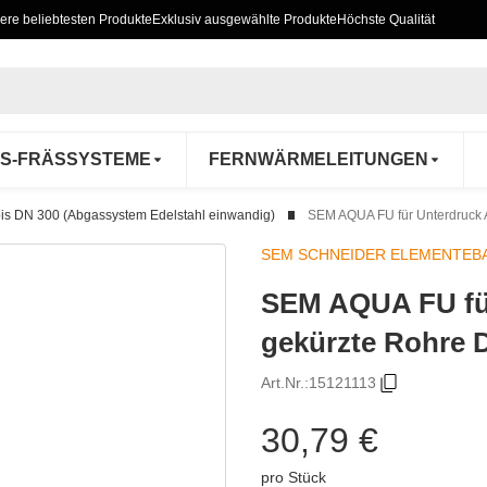
ere beliebtesten Produkte
Exklusiv ausgewählte Produkte
Höchste Qualität
S-FRÄSSYSTEME
FERNWÄRMELEITUNGEN
s DN 300 (Abgassystem Edelstahl einwandig)
SEM AQUA FU für Unterdruck A
SEM SCHNEIDER ELEMENTEB
SEM AQUA FU für
gekürzte Rohre 
Art.Nr.:
15121113
30,79 €
pro Stück