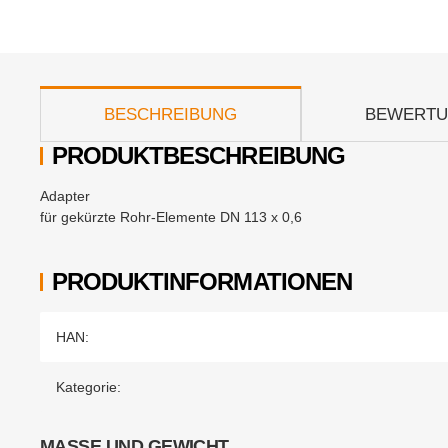
weitere Registerkarten anzeigen
BESCHREIBUNG
BEWERT
PRODUKTBESCHREIBUNG
Adapter
für gekürzte Rohr-Elemente DN 113 x 0,6
PRODUKTINFORMATIONEN
Produkteigenschaft
Wert
HAN:
Kategorie:
MASSE UND GEWICHT