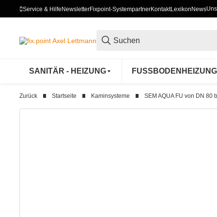
Uns
Service & Hilfe
Newsletter
Fixpoint-Systempartner
Kontakt
Lexikon
News
SANITÄR - HEIZUNG
FUSSBODENHEIZUNG
Zurück
Startseite
Kaminsysteme
SEM AQUA FU von DN 80 bi