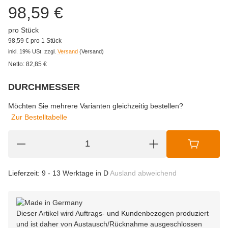
98,59 €
pro Stück
98,59 € pro 1 Stück
inkl. 19% USt.
zzgl.
Versand
(Versand)
Netto:
82,85
€
DURCHMESSER
wählen
Bitte wählen Sie eine Variation.
Möchten Sie mehrere Varianten gleichzeitig bestellen?
Zur Bestelltabelle
Lieferzeit:
9 - 13 Werktage in D
Ausland abweichend
Dieser Artikel wird Auftrags- und Kundenbezogen produziert
und ist daher von Austausch/Rücknahme ausgeschlossen