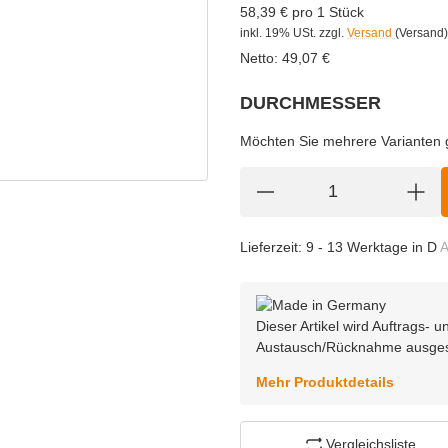
58,39 € pro 1 Stück
inkl. 19% USt.
zzgl.
Versand
(Versand)
Netto:
49,07
€
DURCHMESSER
wählen
Bitte wählen Sie eine Variation.
Möchten Sie mehrere Varianten gl
Lieferzeit:
9 - 13 Werktage in D
A
Dieser Artikel wird Auftrags-
Austausch/Rücknahme ausge
Mehr Produktdetails
Vergleichsliste