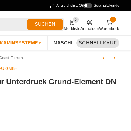
Vergleichsliste
(0)
Geschäftskunde
0
0 Produkte in der Liste
SUCHEN
Merkliste
Anmelden
Warenkorb
KAMINSYSTEME
MASCHINEN & ZUBEHÖR
SCHNELLKAUF
B
 Grund-Element
AU GMBH
r Unterdruck Grund-Element DN