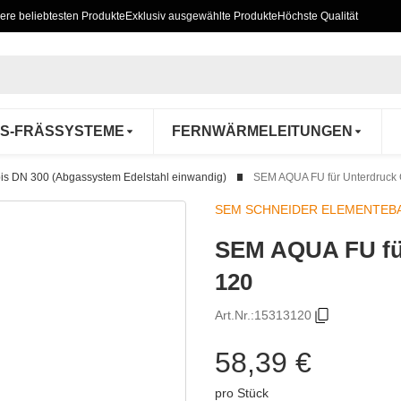
ere beliebtesten Produkte
Exklusiv ausgewählte Produkte
Höchste Qualität
S-FRÄSSYSTEME
FERNWÄRMELEITUNGEN
s DN 300 (Abgassystem Edelstahl einwandig)
SEM AQUA FU für Unterdruck
SEM SCHNEIDER ELEMENTEB
SEM AQUA FU fü
120
Art.Nr.:
15313120
58,39 €
pro Stück