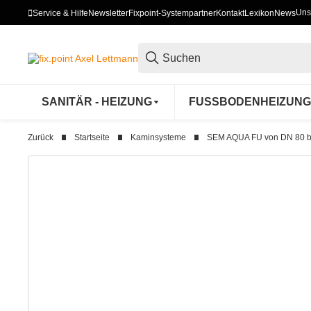
Uns
Service & Hilfe
Newsletter
Fixpoint-Systempartner
Kontakt
Lexikon
News
SANITÄR - HEIZUNG
FUSSBODENHEIZUNG
Zurück
Startseite
Kaminsysteme
SEM AQUA FU von DN 80 bi