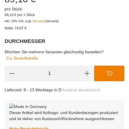
pro Stück
89,10 € pro 1 Stück
inkl. 19% USt.
zzgl.
Versand
(Versand)
Netto:
74,87
€
DURCHMESSER
wählen
Bitte wählen Sie eine Variation.
Möchten Sie mehrere Varianten gleichzeitig bestellen?
Zur Bestelltabelle
Lieferzeit:
9 - 13 Werktage in D
Ausland abweichend
Dieser Artikel wird Auftrags- und Kundenbezogen produziert
und ist daher von Austausch/Rücknahme ausgeschlossen
Mehr Produktdetails