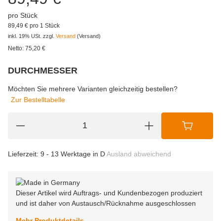
pro Stück
89,49 € pro 1 Stück
inkl. 19% USt.
zzgl.
Versand
(Versand)
Netto:
75,20
€
DURCHMESSER
wählen
Bitte wählen Sie eine Variation.
Möchten Sie mehrere Varianten gleichzeitig bestellen?
Zur Bestelltabelle
Lieferzeit:
9 - 13 Werktage in D
Ausland abweichend
Dieser Artikel wird Auftrags- und Kundenbezogen produziert
und ist daher von Austausch/Rücknahme ausgeschlossen
Mehr Produktdetails