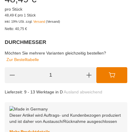
pro Stück
48,49 € pro 1 Stück
inkl. 19% USt.
zzgl.
Versand
(Versand)
Netto:
40,75
€
DURCHMESSER
wählen
Bitte wählen Sie eine Variation.
Möchten Sie mehrere Varianten gleichzeitig bestellen?
Zur Bestelltabelle
Lieferzeit:
9 - 13 Werktage in D
Ausland abweichend
Dieser Artikel wird Auftrags- und Kundenbezogen produziert
und ist daher von Austausch/Rücknahme ausgeschlossen
Mehr Produktdetails