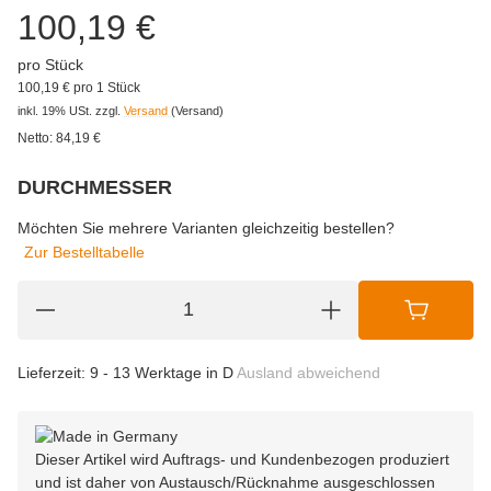
100,19 €
pro Stück
100,19 € pro 1 Stück
inkl. 19% USt.
zzgl.
Versand
(Versand)
Netto:
84,19
€
DURCHMESSER
wählen
Bitte wählen Sie eine Variation.
Möchten Sie mehrere Varianten gleichzeitig bestellen?
Zur Bestelltabelle
Lieferzeit:
9 - 13 Werktage in D
Ausland abweichend
Dieser Artikel wird Auftrags- und Kundenbezogen produziert
und ist daher von Austausch/Rücknahme ausgeschlossen