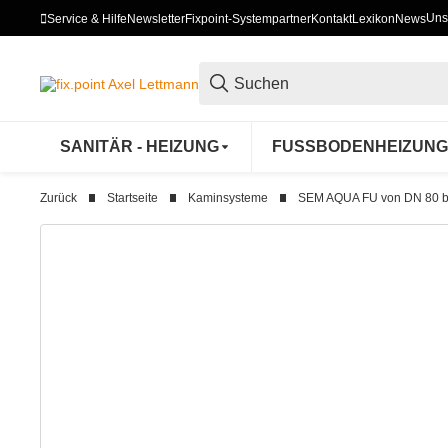
Uns
Service & Hilfe
Newsletter
Fixpoint-Systempartner
Kontakt
Lexikon
News
SANITÄR - HEIZUNG
FUSSBODENHEIZUNG
Zurück
Startseite
Kaminsysteme
SEM AQUA FU von DN 80 bi