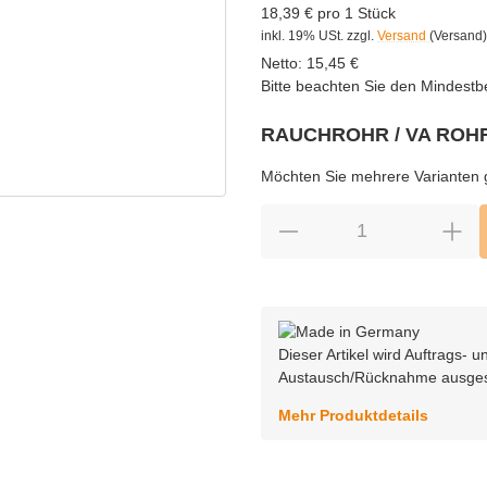
18,39 € pro 1 Stück
inkl. 19% USt.
zzgl.
Versand
(Versand)
Netto:
15,45
€
Bitte beachten Sie den Mindestb
RAUCHROHR / VA ROH
wählen
Bitte wählen Sie eine Variation.
Möchten Sie mehrere Varianten gl
Dieser Artikel wird Auftrags-
Austausch/Rücknahme ausge
Mehr Produktdetails