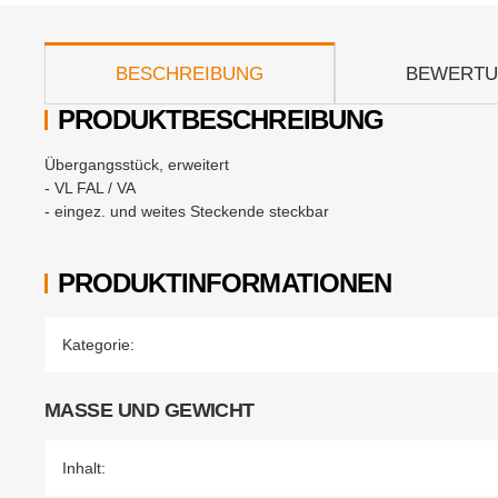
weitere Registerkarten anzeigen
BESCHREIBUNG
BEWERT
PRODUKTBESCHREIBUNG
Übergangsstück, erweitert
- VL FAL / VA
- eingez. und weites Steckende steckbar
PRODUKTINFORMATIONEN
Produkteigenschaft
Wert
Kategorie:
MASSE UND GEWICHT
Inhalt: