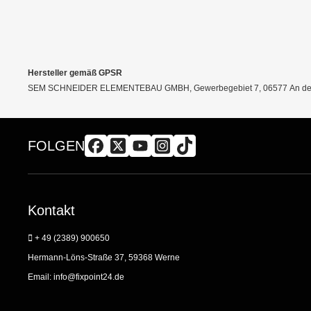
Hersteller gemäß GPSR
SEM SCHNEIDER ELEMENTEBAU GMBH, Gewerbegebiet 7, 06577 An der 
FOLGEN
Kontakt
+ 49 (2389) 900650
Hermann-Löns-Straße 37, 59368 Werne
Email:
info@fixpoint24.de