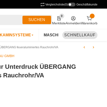
Vergleichsliste
(0)
Geschäftskunde
0
0 Produkte in der Liste
SUCHEN
Merkliste
Anmelden
Warenkorb
KAMINSYSTEME
MASCHINEN & ZUBEHÖR
SCHNELLKAUF
B
 ÜBERGANG feueraluminiertes Rauchrohr/VA
AU GMBH
ür Unterdruck ÜBERGANG
es Rauchrohr/VA