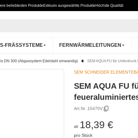
ere beliebtesten Produkte
Exklusiv ausgewählte Produkte
Höchste Qualität
S-FRÄSSYSTEME
FERNWÄRMELEITUNGEN
s DN 300 (Abgassystem Edelstahl einwandig)
SEM AQUA FU für Unterdruck
SEM SCHNEIDER ELEMENTEB
SEM AQUA FU f
feueraluminiert
Art.Nr.:
15470V
18,39 €
ab
pro Stück