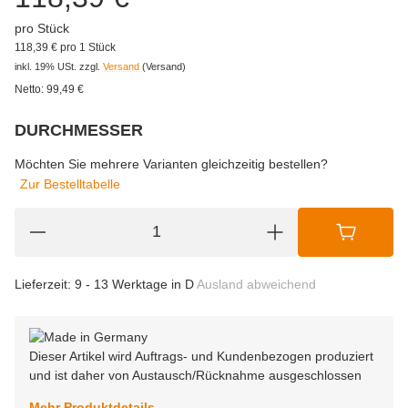
pro Stück
118,39 € pro 1 Stück
inkl. 19% USt.
zzgl.
Versand
(Versand)
Netto:
99,49
€
DURCHMESSER
wählen
Bitte wählen Sie eine Variation.
Möchten Sie mehrere Varianten gleichzeitig bestellen?
Zur Bestelltabelle
Lieferzeit:
9 - 13 Werktage in D
Ausland abweichend
Dieser Artikel wird Auftrags- und Kundenbezogen produziert
und ist daher von Austausch/Rücknahme ausgeschlossen
Mehr Produktdetails