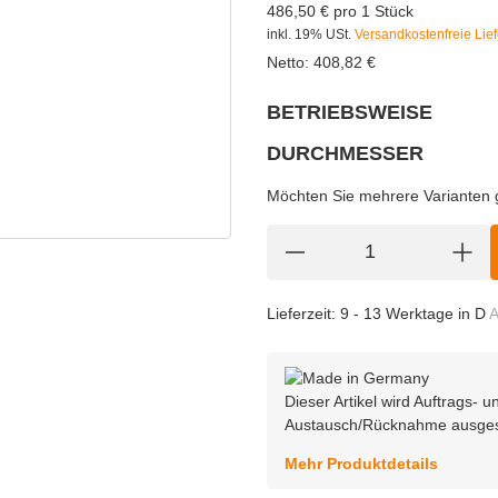
486,50 € pro 1 Stück
inkl. 19% USt.
Versandkostenfreie Lie
Netto:
408,82
€
BETRIEBSWEISE
wählen
Bitte wählen Sie eine Variation.
DURCHMESSER
wählen
Bitte wählen Sie eine Variation.
Möchten Sie mehrere Varianten gl
Lieferzeit:
9 - 13 Werktage in D
A
Dieser Artikel wird Auftrags-
Austausch/Rücknahme ausge
Mehr Produktdetails