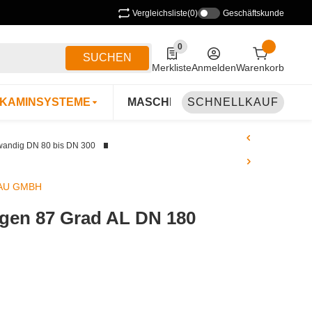
Vergleichsliste
(0)
Geschäftskunde
0
0 Produkte in der Liste
SUCHEN
Merkliste
Anmelden
Warenkorb
KAMINSYSTEME
MASCHINEN & ZUBEHÖR
SCHNELLKAUF
B
wandig DN 80 bis DN 300
AU GMBH
gen 87 Grad AL DN 180