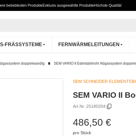
ere beliebtesten Produkte
Exklusiv ausgewählte Produkte
Höchste Qualität
S-FRÄSSYSTEME
FERNWÄRMELEITUNGEN
Abgassystem doppelwandig
SEM VARIO II Edelstahlrohr Abgassystem doppel
SEM SCHNEIDER ELEMENTEB
SEM VARIO II Bo
Art.Nr.:
25180204
486,50 €
pro Stück