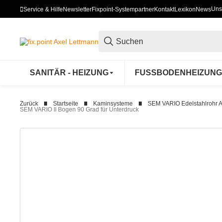
Uns
Service & Hilfe
Newsletter
Fixpoint-Systempartner
Kontakt
Lexikon
News
SANITÄR - HEIZUNG
FUSSBODENHEIZUNG
Zurück
Startseite
Kaminsysteme
SEM VARIO Edelstahlrohr 
SEM VARIO II Bogen 90 Grad für Unterdruck