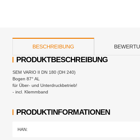
weitere Registerkarten anzeigen
BESCHREIBUNG
BEWERT
PRODUKTBESCHREIBUNG
SEM VARIO II DN 180 (DH 240)
Bogen 87° AL
für Über- und Unterdruckbetrieb!
- incl. Klemmband
PRODUKTINFORMATIONEN
Produkteigenschaft
Wert
HAN: