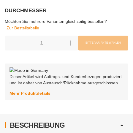
DURCHMESSER
wählen
Bitte wählen Sie eine Variation.
Möchten Sie mehrere Varianten gleichzeitig bestellen?
Zur Bestelltabelle
BITTE VARIANTE WÄHLEN
Dieser Artikel wird Auftrags- und Kundenbezogen produziert
und ist daher von Austausch/Rücknahme ausgeschlossen
Mehr Produktdetails
BESCHREIBUNG