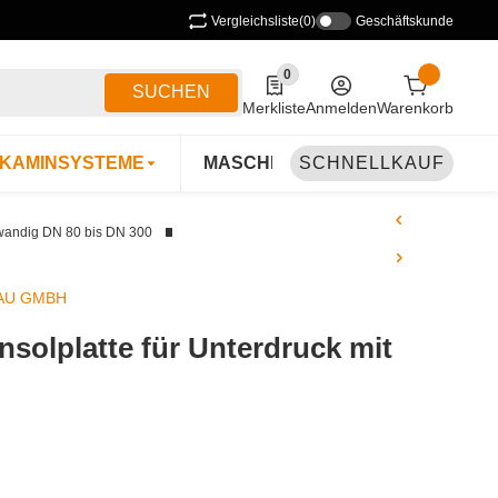
Vergleichsliste
(0)
Geschäftskunde
0
0 Produkte in der Liste
SUCHEN
Merkliste
Anmelden
Warenkorb
KAMINSYSTEME
MASCHINEN & ZUBEHÖR
SCHNELLKAUF
B
wandig DN 80 bis DN 300
AU GMBH
solplatte für Unterdruck mit