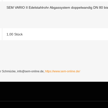
SEM VARIO II Edelstahlrohr Abgassystem doppelwandig DN 80 bi
1,00 Stück
Schmücke, info@sem-online.de,
https://www.sem-online.de/