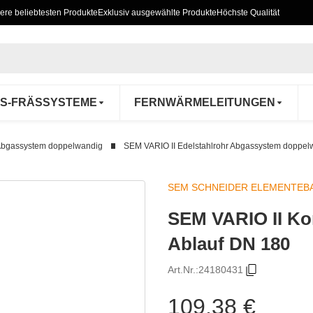
ere beliebtesten Produkte
Exklusiv ausgewählte Produkte
Höchste Qualität
S-FRÄSSYSTEME
FERNWÄRMELEITUNGEN
Abgassystem doppelwandig
SEM VARIO II Edelstahlrohr Abgassystem doppel
SEM SCHNEIDER ELEMENTEB
SEM VARIO II Kon
Ablauf DN 180
Art.Nr.:
24180431
109,38 €