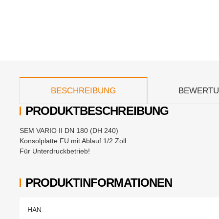
weitere Registerkarten anzeigen
BESCHREIBUNG
BEWERT
PRODUKTBESCHREIBUNG
SEM VARIO II DN 180 (DH 240)
Konsolplatte FU mit Ablauf 1/2 Zoll
Für Unterdruckbetrieb!
PRODUKTINFORMATIONEN
Produkteigenschaft
Wert
HAN: