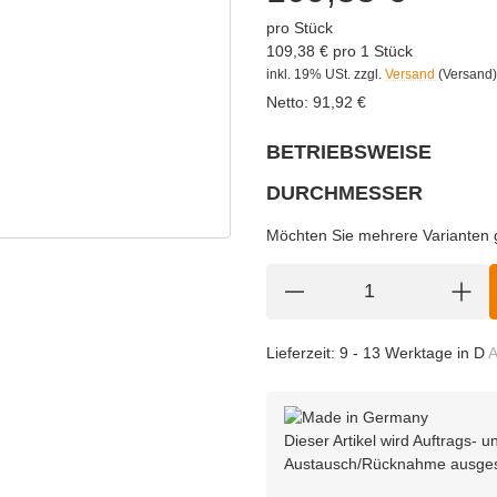
pro Stück
109,38 € pro 1 Stück
inkl. 19% USt.
zzgl.
Versand
(Versand)
Netto:
91,92
€
BETRIEBSWEISE
wählen
Bitte wählen Sie eine Variation.
DURCHMESSER
wählen
Bitte wählen Sie eine Variation.
Möchten Sie mehrere Varianten gl
Lieferzeit:
9 - 13 Werktage in D
A
Dieser Artikel wird Auftrags-
Austausch/Rücknahme ausge