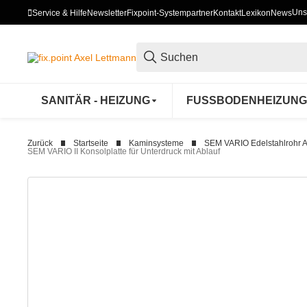
Uns
Service & Hilfe
Newsletter
Fixpoint-Systempartner
Kontakt
Lexikon
News
SANITÄR - HEIZUNG
FUSSBODENHEIZUNG
Zurück
Startseite
Kaminsysteme
SEM VARIO Edelstahlrohr 
SEM VARIO II Konsolplatte für Unterdruck mit Ablauf