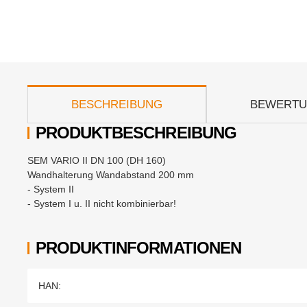
weitere Registerkarten anzeigen
BESCHREIBUNG
BEWERT
PRODUKTBESCHREIBUNG
SEM VARIO II DN 100 (DH 160)
Wandhalterung Wandabstand 200 mm
- System II
- System I u. II nicht kombinierbar!
PRODUKTINFORMATIONEN
Produkteigenschaft
Wert
HAN: