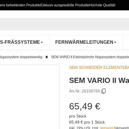
ere beliebtesten Produkte
Exklusiv ausgewählte Produkte
Höchste Qualität
S-FRÄSSYSTEME
FERNWÄRMELEITUNGEN
Abgassystem doppelwandig
SEM VARIO II Edelstahlrohr Abgassystem doppel
SEM SCHNEIDER ELEMENTEB
SEM VARIO II Wa
Art.Nr.:
26100765
65,49 €
pro Stück
65,49 € pro 1 Stück
inkl. 19% USt.
zzgl.
Versand
(Versand)