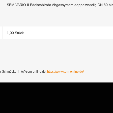
SEM VARIO II Edelstahlrohr Abgassystem doppelwandig DN 80 bi
1,00 Stück
Schmücke, info@sem-online.de,
https://www.sem-online.de/