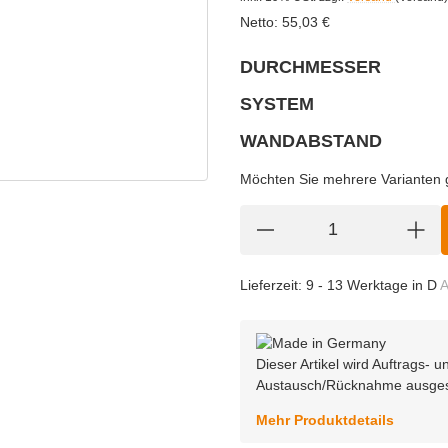
Netto:
55,03
€
DURCHMESSER
wählen
Bitte wählen Sie eine Variation.
SYSTEM
wählen
Bitte wählen Sie eine Variation.
WANDABSTAND
wählen
Bitte wählen Sie eine Variation.
Möchten Sie mehrere Varianten gl
Lieferzeit:
9 - 13 Werktage in D
A
Dieser Artikel wird Auftrags-
Austausch/Rücknahme ausge
Mehr Produktdetails