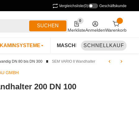
Vergleichsliste
(0)
Geschäftskunde
0
0 Produkte in der Liste
SUCHEN
Merkliste
Anmelden
Warenkorb
KAMINSYSTEME
MASCHINEN & ZUBEHÖR
SCHNELLKAUF
B
wandig DN 80 bis DN 300
SEM VARIO II Wandhalter
AU GMBH
ndhalter 200 DN 100