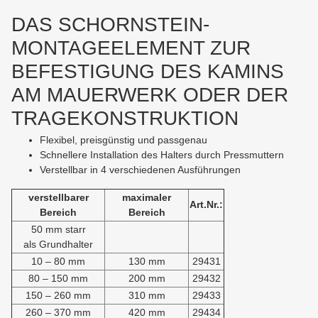
DAS SCHORNSTEIN-
MONTAGEELEMENT ZUR
BEFESTIGUNG DES KAMINS
AM MAUERWERK ODER DER
TRAGEKONSTRUKTION
Flexibel, preisgünstig und passgenau
Schnellere Installation des Halters durch Pressmuttern
Verstellbar in 4 verschiedenen Ausführungen
verstellbarer
maximaler
Art.Nr.:
Bereich
Bereich
50 mm starr
als Grundhalter
10 – 80 mm
130 mm
29431
80 – 150 mm
200 mm
29432
150 – 260 mm
310 mm
29433
260 – 370 mm
420 mm
29434