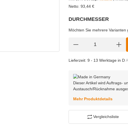
Netto:
93,44
€
DURCHMESSER
wählen
Bitte wählen Sie eine Variation.
Möchten Sie mehrere Varianten gl
Lieferzeit:
9 - 13 Werktage in D
A
Dieser Artikel wird Auftrags-
Austausch/Rücknahme ausge
Mehr Produktdetails
Vergleichsliste