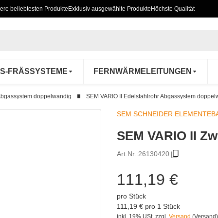
ere beliebtesten Produkte
Exklusiv ausgewählte Produkte
Höchste Qualität
S-FRÄSSYSTEME
FERNWÄRMELEITUNGEN
Abgassystem doppelwandig
SEM VARIO II Edelstahlrohr Abgassystem doppel
SEM SCHNEIDER ELEMENTEB
SEM VARIO II Zw
Art.Nr.:
26130420
111,19 €
pro Stück
111,19 € pro 1 Stück
inkl. 19% USt.
zzgl.
Versand
(Versand)