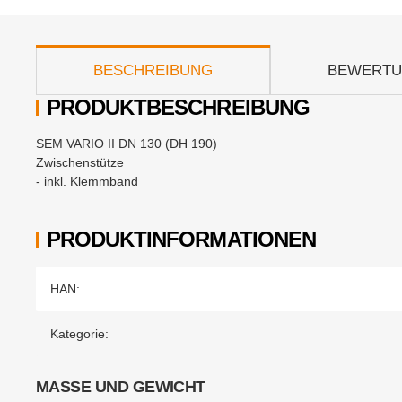
weitere Registerkarten anzeigen
BESCHREIBUNG
BEWERT
PRODUKTBESCHREIBUNG
SEM VARIO II DN 130 (DH 190)
Zwischenstütze
- inkl. Klemmband
PRODUKTINFORMATIONEN
Produkteigenschaft
Wert
HAN:
Kategorie:
MASSE UND GEWICHT