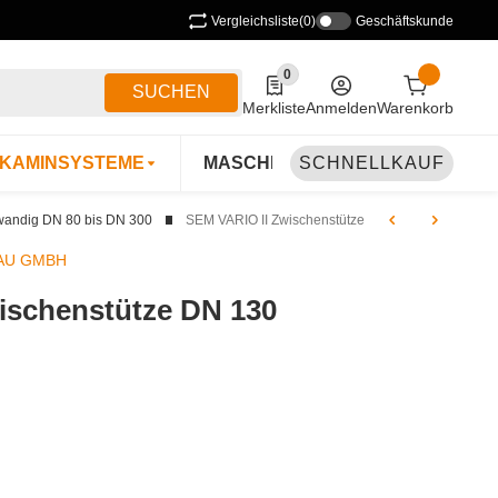
Vergleichsliste
(0)
Geschäftskunde
0
0 Produkte in der Liste
SUCHEN
Merkliste
Anmelden
Warenkorb
KAMINSYSTEME
MASCHINEN & ZUBEHÖR
SCHNELLKAUF
B
wandig DN 80 bis DN 300
SEM VARIO II Zwischenstütze
AU GMBH
ischenstütze DN 130