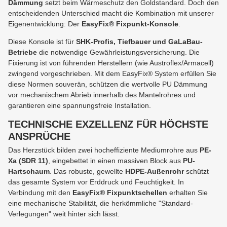
Dämmung
setzt beim Wärmeschutz den Goldstandard. Doch den
entscheidenden Unterschied macht die Kombination mit unserer
Eigenentwicklung: Der
EasyFix® Fixpunkt-Konsole
.
Diese Konsole ist für
SHK-Profis, Tiefbauer und GaLaBau-
Betriebe
die notwendige Gewährleistungsversicherung. Die
Fixierung ist von führenden Herstellern (wie Austroflex/Armacell)
zwingend vorgeschrieben. Mit dem EasyFix® System erfüllen Sie
diese Normen souverän, schützen die wertvolle PU Dämmung
vor mechanischem Abrieb innerhalb des Mantelrohres und
garantieren eine spannungsfreie Installation.
TECHNISCHE EXZELLENZ FÜR HÖCHSTE
ANSPRÜCHE
Das Herzstück bilden zwei hocheffiziente Mediumrohre aus
PE-
Xa (SDR 11)
, eingebettet in einen massiven Block aus
PU-
Hartschaum
. Das robuste, gewellte
HDPE-Außenrohr
schützt
das gesamte System vor Erddruck und Feuchtigkeit. In
Verbindung mit den
EasyFix® Fixpunktschellen
erhalten Sie
eine mechanische Stabilität, die herkömmliche "Standard-
Verlegungen" weit hinter sich lässt.