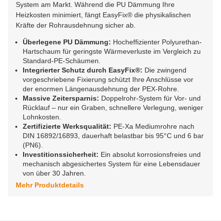
System am Markt. Während die PU Dämmung Ihre
Heizkosten minimiert, fängt EasyFix® die physikalischen
Kräfte der Rohrausdehnung sicher ab.
Überlegene PU Dämmung:
Hocheffizienter Polyurethan-
Hartschaum für geringste Wärmeverluste im Vergleich zu
Standard-PE-Schäumen.
Integrierter Schutz durch EasyFix®:
Die zwingend
vorgeschriebene Fixierung schützt Ihre Anschlüsse vor
der enormen Längenausdehnung der PEX-Rohre.
Massive Zeitersparnis:
Doppelrohr-System für Vor- und
Rücklauf – nur ein Graben, schnellere Verlegung, weniger
Lohnkosten.
Zertifizierte Werksqualität:
PE-Xa Mediumrohre nach
DIN 16892/16893, dauerhaft belastbar bis 95°C und 6 bar
(PN6).
Investitionssicherheit:
Ein absolut korrosionsfreies und
mechanisch abgesichertes System für eine Lebensdauer
von über 30 Jahren.
Mehr Produktdetails