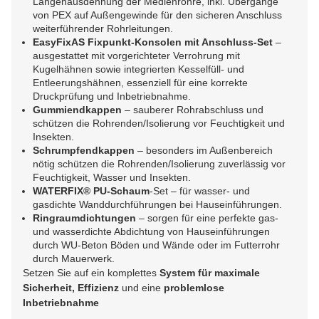
Längenausdehnung der Medienrohre, inkl. Übergänge
von PEX auf Außengewinde für den sicheren Anschluss
weiterführender Rohrleitungen.
EasyFixAS Fixpunkt-Konsolen mit Anschluss-Set
–
ausgestattet mit vorgerichteter Verrohrung mit
Kugelhähnen sowie integrierten Kesselfüll- und
Entleerungshähnen, essenziell für eine korrekte
Druckprüfung und Inbetriebnahme.
Gummiendkappen
– sauberer Rohrabschluss und
schützen die Rohrenden/Isolierung vor Feuchtigkeit und
Insekten.
Schrumpfendkappen
– besonders im Außenbereich
nötig schützen die Rohrenden/Isolierung zuverlässig vor
Feuchtigkeit, Wasser und Insekten.
WATERFIX® PU-Schaum
-Set – für wasser- und
gasdichte Wanddurchführungen bei Hauseinführungen.
Ringraumdichtungen
– sorgen für eine perfekte gas-
und wasserdichte Abdichtung von Hauseinführungen
durch WU-Beton Böden und Wände oder im Futterrohr
durch Mauerwerk.
Setzen Sie auf ein komplettes
System für maximale
Sicherheit, Effizienz
und eine
problemlose
Inbetriebnahme