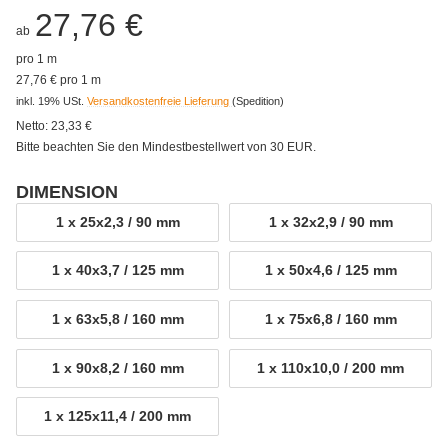
27,76 €
ab
pro 1 m
27,76 € pro 1 m
inkl. 19% USt.
Versandkostenfreie Lieferung
(Spedition)
Netto:
23,33
€
Bitte beachten Sie den Mindestbestellwert von 30 EUR.
DIMENSION
wählen
1 x 25x2,3 / 90 mm
1 x 32x2,9 / 90 mm
1 x 25x2,3 / 90 mm
1 x 32x2,9 / 90 m
1 x 40x3,7 / 125 mm
1 x 50x4,6 / 125 mm
1 x 40x3,7 / 125 mm
1 x 50x4,6 / 125 
1 x 63x5,8 / 160 mm
1 x 75x6,8 / 160 mm
1 x 63x5,8 / 160 mm
1 x 75x6,8 / 160 
1 x 90x8,2 / 160 mm
1 x 110x10,0 / 200 mm
1 x 90x8,2 / 160 mm
1 x 110x10,0 / 20
1 x 125x11,4 / 200 mm
1 x 125x11,4 / 200 mm