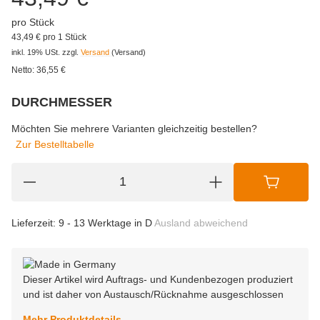
pro Stück
43,49 € pro 1 Stück
inkl. 19% USt.
zzgl.
Versand
(Versand)
Netto:
36,55
€
DURCHMESSER
wählen
Bitte wählen Sie eine Variation.
Möchten Sie mehrere Varianten gleichzeitig bestellen?
Zur Bestelltabelle
Lieferzeit:
9 - 13 Werktage in D
Ausland abweichend
Dieser Artikel wird Auftrags- und Kundenbezogen produziert
und ist daher von Austausch/Rücknahme ausgeschlossen
Mehr Produktdetails