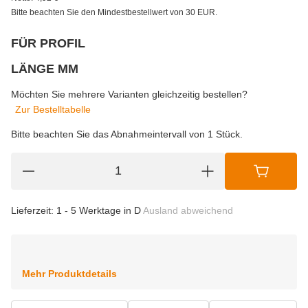
Bitte beachten Sie den Mindestbestellwert von 30 EUR.
FÜR PROFIL
wählen
Bitte wählen Sie eine Variation.
LÄNGE MM
wählen
Bitte wählen Sie eine Variation.
Möchten Sie mehrere Varianten gleichzeitig bestellen?
Zur Bestelltabelle
Bitte beachten Sie das Abnahmeintervall von 1 Stück.
Lieferzeit:
1 - 5 Werktage in D
Ausland abweichend
Mehr Produktdetails