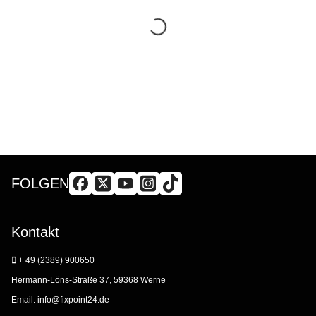
FOLGEN
Kontakt
+ 49 (2389) 900650
Hermann-Löns-Straße 37, 59368 Werne
Email:
info@fixpoint24.de