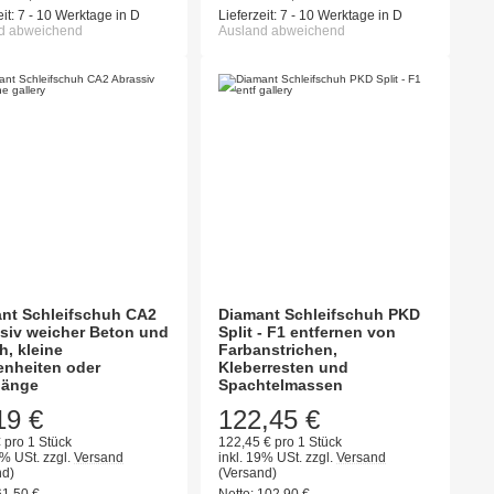
it:
7 - 10 Werktage in D
Lieferzeit:
7 - 10 Werktage in D
d abweichend
Ausland abweichend
nt Schleifschuh CA2
Diamant Schleifschuh PKD
siv weicher Beton und
Split - F1 entfernen von
h, kleine
Farbanstrichen,
nheiten oder
Kleberresten und
gänge
Spachtelmassen
19 €
122,45 €
 pro 1 Stück
122,45 € pro 1 Stück
9% USt.
zzgl.
Versand
inkl. 19% USt.
zzgl.
Versand
nd)
(Versand)