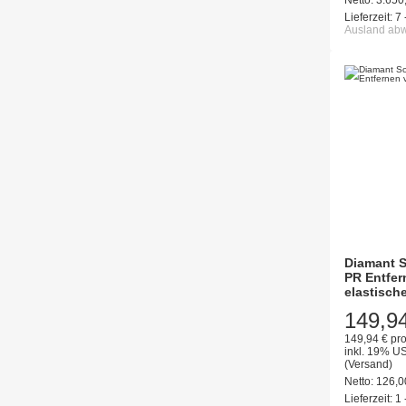
Netto:
3.650
Lieferzeit:
7 
Ausland ab
Diamant S
PR Entfer
elastisch
149,9
149,94 € pro
inkl. 19% US
(Versand)
Netto:
126,
Lieferzeit:
1 