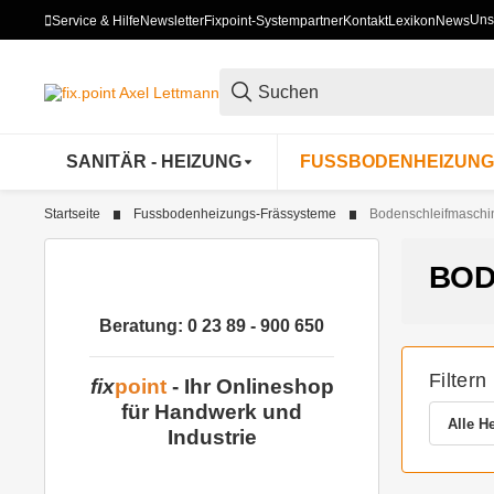
Uns
Service & Hilfe
Newsletter
Fixpoint-Systempartner
Kontakt
Lexikon
News
SANITÄR - HEIZUNG
FUSSBODENHEIZUNG
Startseite
Fussbodenheizungs-Frässysteme
Bodenschleifmaschi
BOD
Beratung: 0 23 89 - 900 650
Filtern
fix
point
- Ihr Onlineshop
für Handwerk und
Alle He
Industrie