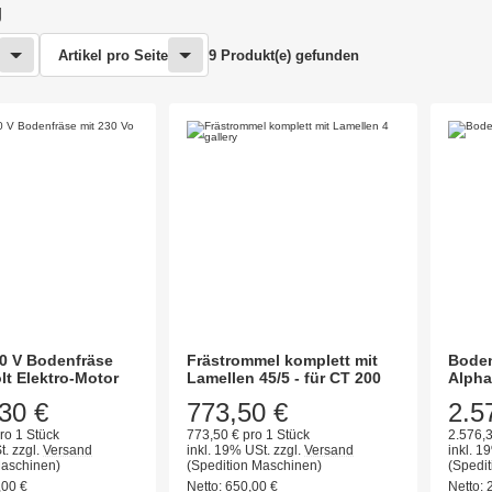
g
Artikel pro Seite
9 Produkt(e) gefunden
0 V Bodenfräse
Frästrommel komplett mit
Boden
lt Elektro-Motor
Lamellen 45/5 - für CT 200
Alpha
30 €
773,50 €
2.5
ro 1 Stück
773,50 € pro 1 Stück
2.576,3
t.
zzgl.
Versand
inkl. 19% USt.
zzgl.
Versand
inkl. 1
Maschinen)
(Spedition Maschinen)
(Spedi
,00
€
Netto:
650,00
€
Netto: