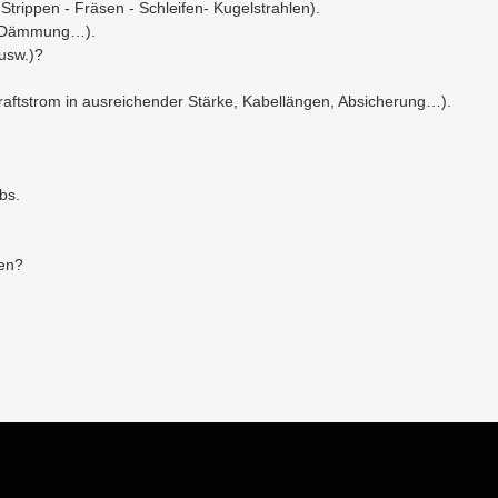
Strippen - Fräsen - Schleifen- Kugelstrahlen).
uf Dämmung…).
usw.)?
Kraftstrom in ausreichender Stärke, Kabellängen, Absicherung…).
bs.
len?