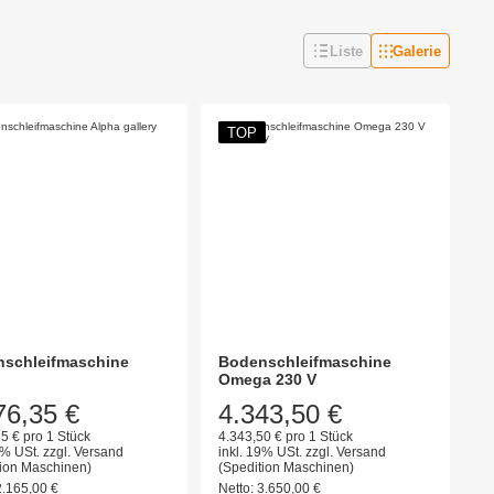
Liste
Galerie
TOP
schleifmaschine
Bodenschleifmaschine
Omega 230 V
76,35 €
4.343,50 €
5 € pro 1 Stück
4.343,50 € pro 1 Stück
9% USt.
zzgl.
Versand
inkl. 19% USt.
zzgl.
Versand
tion Maschinen)
(Spedition Maschinen)
2.165,00
€
Netto:
3.650,00
€