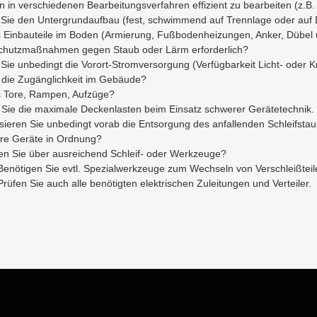
n in verschiedenen Bearbeitungsverfahren effizient zu bearbeiten (z.B. 
 Sie den Untergrundaufbau (fest, schwimmend auf Trennlage oder a
s Einbauteile im Boden (Armierung, Fußbodenheizungen, Anker, Dübel 
chutzmaßnahmen gegen Staub oder Lärm erforderlich?
 Sie unbedingt die Vorort-Stromversorgung (Verfügbarkeit Licht- oder 
t die Zugänglichkeit im Gebäude?
s Tore, Rampen, Aufzüge?
 Sie die maximale Deckenlasten beim Einsatz schwerer Gerätetechnik.
sieren Sie unbedingt vorab die Entsorgung des anfallenden Schleifstau
hre Geräte in Ordnung?
en Sie über ausreichend Schleif- oder Werkzeuge?
Benötigen Sie evtl. Spezialwerkzeuge zum Wechseln von Verschleißtei
Prüfen Sie auch alle benötigten elektrischen Zuleitungen und Verteiler.