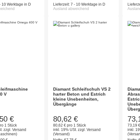
- 10 Werktage in D
Lieferzeit:
7 - 10 Werktage in D
Lieferze
weichend
Ausland abweichend
Auslan
leifmaschine
Diamant Schleifschuh VS 2
Diama
0 V
harter Beton und Estrich
Abras
kleine Unebenheiten,
Estric
Übergänge
Unebe
Über
50 €
80,62 €
73,
ro 1 Stück
80,62 € pro 1 Stück
73,19 €
t.
zzgl.
Versand
inkl. 19% USt.
zzgl.
Versand
inkl. 1
Maschinen)
(Versand)
(Versa