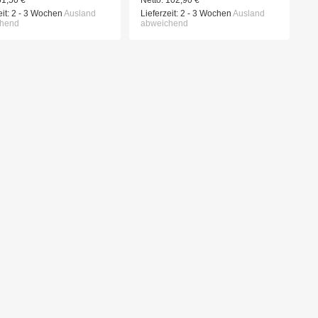
61,50
€
Netto:
102,90
€
it:
2 - 3 Wochen
Ausland
Lieferzeit:
2 - 3 Wochen
Ausland
chend
abweichend