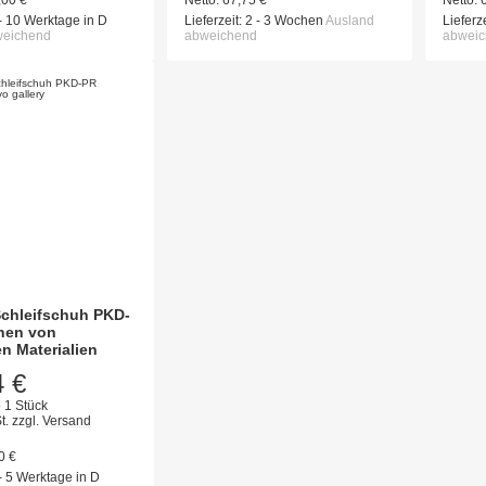
,00
€
Netto:
67,75
€
Netto:
- 10 Werktage in D
Lieferzeit:
2 - 3 Wochen
Ausland
Lieferze
weichend
abweichend
abwei
chleifschuh PKD-
nen von
en Materialien
4 €
 1 Stück
t.
zzgl.
Versand
00
€
- 5 Werktage in D