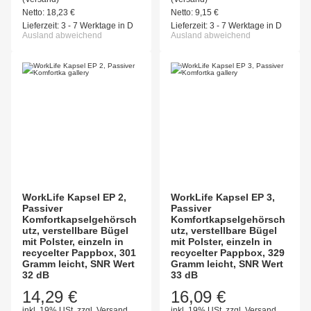
Netto:
18,23
€
Netto:
9,15
€
Lieferzeit:
3 - 7 Werktage in D
Lieferzeit:
3 - 7 Werktage in D
Ausland abweichend
Ausland abweichend
WorkLife Kapsel EP 2,
WorkLife Kapsel EP 3,
Passiver
Passiver
Komfortkapselgehörsch
Komfortkapselgehörsch
utz, verstellbare Bügel
utz, verstellbare Bügel
mit Polster, einzeln in
mit Polster, einzeln in
recycelter Pappbox, 301
recycelter Pappbox, 329
Gramm leicht, SNR Wert
Gramm leicht, SNR Wert
32 dB
33 dB
14,29 €
16,09 €
inkl. 19% USt.
zzgl.
Versand
inkl. 19% USt.
zzgl.
Versand