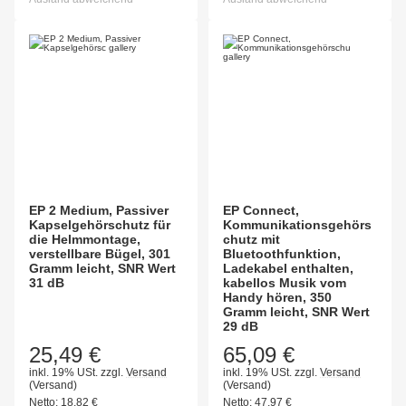
EP 2 Medium, Passiver
EP Connect,
Kapselgehörschutz für
Kommunikationsgehörs
die Helmmontage,
chutz mit
verstellbare Bügel, 301
Bluetoothfunktion,
Gramm leicht, SNR Wert
Ladekabel enthalten,
31 dB
kabellos Musik vom
Handy hören, 350
Gramm leicht, SNR Wert
29 dB
25,49 €
65,09 €
inkl. 19% USt.
zzgl.
Versand
inkl. 19% USt.
zzgl.
Versand
(Versand)
(Versand)
Netto:
18,82
€
Netto:
47,97
€