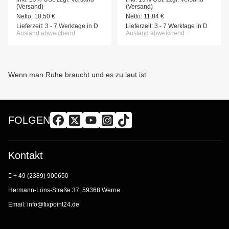
(Versand)
(Versand)
Netto:
10,50
€
Netto:
11,84
€
Lieferzeit:
3 - 7 Werktage in D
Lieferzeit:
3 - 7 Werktage in D
Ausland abweichend
Ausland abweichend
Wenn man Ruhe braucht und es zu laut ist
FOLGEN
Kontakt
+ 49 (2389) 900650
Hermann-Löns-Straße 37, 59368 Werne
Email:
info@fixpoint24.de