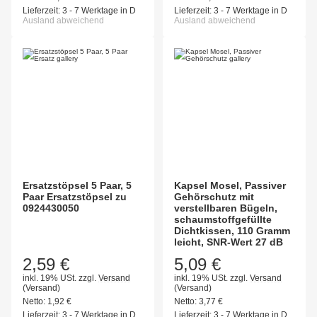
Lieferzeit:
3 - 7 Werktage in D
Lieferzeit:
3 - 7 Werktage in D
Ausland abweichend
Ausland abweichend
Ersatzstöpsel 5 Paar, 5
Kapsel Mosel, Passiver
Paar Ersatzstöpsel zu
Gehörschutz mit
0924430050
verstellbaren Bügeln,
schaumstoffgefüllte
Dichtkissen, 110 Gramm
leicht, SNR-Wert 27 dB
2,59 €
5,09 €
inkl. 19% USt.
zzgl.
Versand
inkl. 19% USt.
zzgl.
Versand
(Versand)
(Versand)
Netto:
1,92
€
Netto:
3,77
€
Lieferzeit:
3 - 7 Werktage in D
Lieferzeit:
3 - 7 Werktage in D