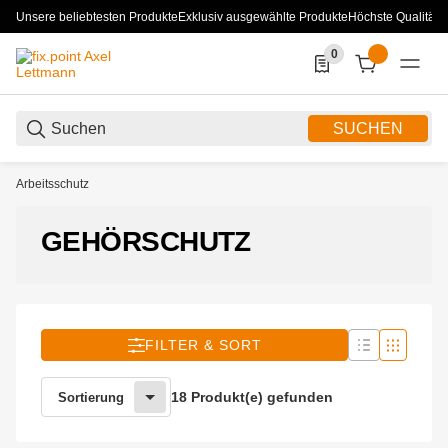
Unsere beliebtesten Produkte
Exklusiv ausgewählte Produkte
Höchste Qualität
0
0 Produkte in der List
SUCHEN
Arbeitsschutz
GEHÖRSCHUTZ
FILTER & SORT
18 Produkt(e) gefunden
Sortierung