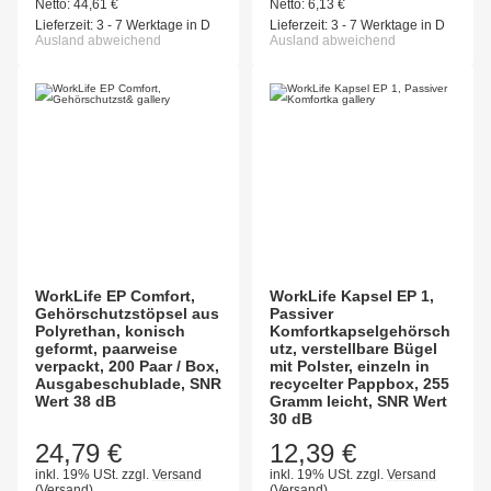
Netto:
44,61
€
Netto:
6,13
€
Lieferzeit:
3 - 7 Werktage in D
Lieferzeit:
3 - 7 Werktage in D
Ausland abweichend
Ausland abweichend
WorkLife EP Comfort,
WorkLife Kapsel EP 1,
Gehörschutzstöpsel aus
Passiver
Polyrethan, konisch
Komfortkapselgehörsch
geformt, paarweise
utz, verstellbare Bügel
verpackt, 200 Paar / Box,
mit Polster, einzeln in
Ausgabeschublade, SNR
recycelter Pappbox, 255
Wert 38 dB
Gramm leicht, SNR Wert
30 dB
24,79 €
12,39 €
inkl. 19% USt.
zzgl.
Versand
inkl. 19% USt.
zzgl.
Versand
(Versand)
(Versand)