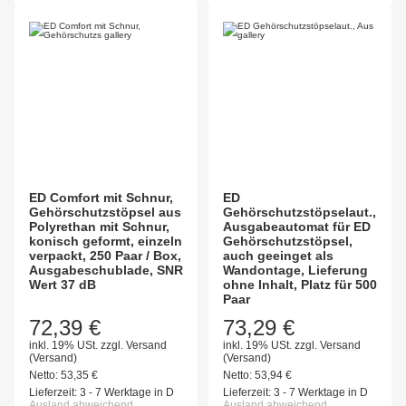
ED Comfort mit Schnur,
ED
Gehörschutzstöpsel aus
Gehörschutzstöpselaut.,
Polyrethan mit Schnur,
Ausgabeautomat für ED
konisch geformt, einzeln
Gehörschutzstöpsel,
verpackt, 250 Paar / Box,
auch geeinget als
Ausgabeschublade, SNR
Wandontage, Lieferung
Wert 37 dB
ohne Inhalt, Platz für 500
Paar
72,39 €
73,29 €
inkl. 19% USt.
zzgl.
Versand
inkl. 19% USt.
zzgl.
Versand
(Versand)
(Versand)
Netto:
53,35
€
Netto:
53,94
€
Lieferzeit:
3 - 7 Werktage in D
Lieferzeit:
3 - 7 Werktage in D
Ausland abweichend
Ausland abweichend