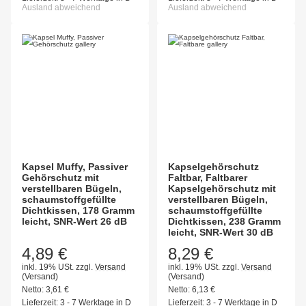
Ausland abweichend
Ausland abweichend
Kapsel Muffy, Passiver
Kapselgehörschutz
Gehörschutz mit
Faltbar, Faltbarer
verstellbaren Bügeln,
Kapselgehörschutz mit
schaumstoffgefüllte
verstellbaren Bügeln,
Dichtkissen, 178 Gramm
schaumstoffgefüllte
leicht, SNR-Wert 26 dB
Dichtkissen, 238 Gramm
leicht, SNR-Wert 30 dB
4,89 €
8,29 €
inkl. 19% USt.
zzgl.
Versand
inkl. 19% USt.
zzgl.
Versand
(Versand)
(Versand)
Netto:
3,61
€
Netto:
6,13
€
Lieferzeit:
3 - 7 Werktage in D
Lieferzeit:
3 - 7 Werktage in D