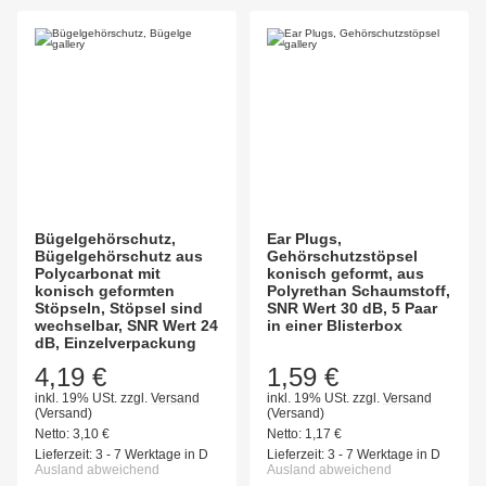
Bügelgehörschutz,
Ear Plugs,
Bügelgehörschutz aus
Gehörschutzstöpsel
Polycarbonat mit
konisch geformt, aus
konisch geformten
Polyrethan Schaumstoff,
Stöpseln, Stöpsel sind
SNR Wert 30 dB, 5 Paar
wechselbar, SNR Wert 24
in einer Blisterbox
dB, Einzelverpackung
4,19 €
1,59 €
inkl. 19% USt.
zzgl.
Versand
inkl. 19% USt.
zzgl.
Versand
(Versand)
(Versand)
Netto:
3,10
€
Netto:
1,17
€
Lieferzeit:
3 - 7 Werktage in D
Lieferzeit:
3 - 7 Werktage in D
Ausland abweichend
Ausland abweichend