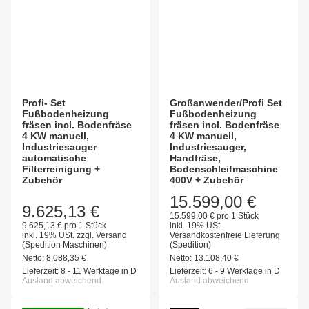
Profi- Set
Großanwender/Profi Set
Fußbodenheizung
Fußbodenheizung
fräsen incl. Bodenfräse
fräsen incl. Bodenfräse
4 KW manuell,
4 KW manuell,
Industriesauger
Industriesauger,
automatische
Handfräse,
Filterreinigung +
Bodenschleifmaschine
Zubehör
400V + Zubehör
15.599,00 €
9.625,13 €
15.599,00 € pro 1 Stück
9.625,13 € pro 1 Stück
inkl. 19% USt.
inkl. 19% USt.
zzgl.
Versand
Versandkostenfreie Lieferung
(Spedition Maschinen)
(Spedition)
Netto:
8.088,35
€
Netto:
13.108,40
€
Lieferzeit:
8 - 11 Werktage in D
Lieferzeit:
6 - 9 Werktage in D
Ausland abweichend
Ausland abweichend