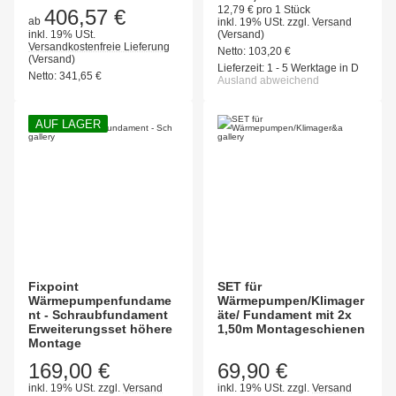
12,79 € pro 1 Stück
406,57 €
ab
inkl. 19% USt.
zzgl.
Versand
inkl. 19% USt.
(Versand)
Versandkostenfreie Lieferung
Netto:
103,20
€
(Versand)
Lieferzeit:
1 - 5 Werktage in D
Netto:
341,65
€
Ausland abweichend
AUF LAGER
Fixpoint
SET für
Wärmepumpenfundame
Wärmepumpen/Klimager
nt - Schraubfundament
äte/ Fundament mit 2x
Erweiterungsset höhere
1,50m Montageschienen
Montage
169,00 €
69,90 €
inkl. 19% USt.
zzgl.
Versand
inkl. 19% USt.
zzgl.
Versand