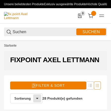
Unsere beliebtesten Produkte
Exklusiv ausgewählte Produkte
Höchste Qualität
0
0 Produkte in der List
SUCHEN
Startseite
FIXPOINT AXEL LETTMANN
FILTER & SORT
28 Produkt(e) gefunden
Sortierung