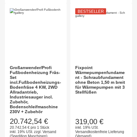
BESTSELLER
Großanwender/Profi
Fixpoint
Fußbodenheizung Fräs-
Wärmepumpenfundame
Set
nt - Schraubfundament
incl.Fußbodenheizungs-
ohne Beton 1,50 m breit
Bodenfräse 4 KW, 2WD
für Wärmepumpen mit 3
Allradantrieb,
Stellfüßen
Industriesauger incl.
Zubehör,
Bodenschleifmaschine
230V + Zubehör
20.742,54 €
319,00 €
20.742,54 € pro 1 Stück
inkl. 19% USt.
inkl. 19% USt.
zzgl.
Versand
Versandkostenfreie Lieferung
(Spedition Maschinen)
(Versand)