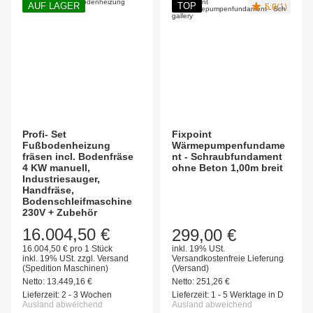
AUF LAGER
TOP
5.0(1)
Profi- Set
Fixpoint
Fußbodenheizung
Wärmepumpenfundame
fräsen incl. Bodenfräse
nt - Schraubfundament
4 KW manuell,
ohne Beton 1,00m breit
Industriesauger,
Handfräse,
Bodenschleifmaschine
230V + Zubehör
16.004,50 €
299,00 €
16.004,50 € pro 1 Stück
inkl. 19% USt.
inkl. 19% USt.
zzgl.
Versand
Versandkostenfreie Lieferung
(Spedition Maschinen)
(Versand)
Netto:
13.449,16
€
Netto:
251,26
€
Lieferzeit:
2 - 3 Wochen
Lieferzeit:
1 - 5 Werktage in D
Ausland abweichend
Ausland abweichend