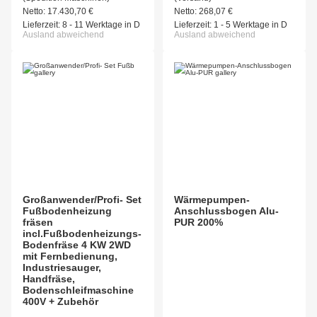
Netto:
17.430,70
€
Netto:
268,07
€
Lieferzeit:
8 - 11 Werktage in D
Lieferzeit:
1 - 5 Werktage in D
Ausland abweichend
Ausland abweichend
Großanwender/Profi- Set
Wärmepumpen-
Fußbodenheizung
Anschlussbogen Alu-
fräsen
PUR 200%
incl.Fußbodenheizungs-
Bodenfräse 4 KW 2WD
mit Fernbedienung,
Industriesauger,
Handfräse,
Bodenschleifmaschine
400V + Zubehör