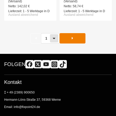
(Versand)
(Versand)
Netto:
142,02
€
Netto:
58,74
€
Lieferzeit:
1 - 5 Werktage in D
Lieferzeit:
1 - 5 Werktage in D
Ausland abweichend
Ausland abweichend
1
FOLGEN
Kontakt
+ 49 (2389) 900650
Hermann-Löns-Straße 37, 59368 Werne
Email:
info@fixpoint24.de